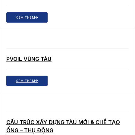
XEM THÊM
PVOIL VŨNG TÀU
XEM THÊM
CẤU TRÚC XÂY DỰNG TÀU MỚI & CHẾ TẠO
ỐNG – THỤ ĐỘNG