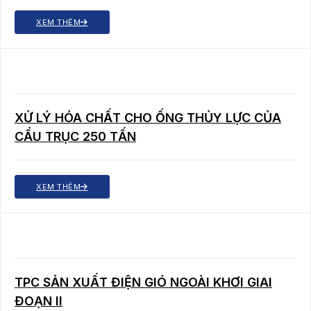
XEM THÊM
XỬ LÝ HÓA CHẤT CHO ỐNG THỦY LỰC CỦA
CẨU TRỤC 250 TẤN
XEM THÊM
TPC SẢN XUẤT ĐIỆN GIÓ NGOÀI KHƠI GIAI
ĐOẠN II