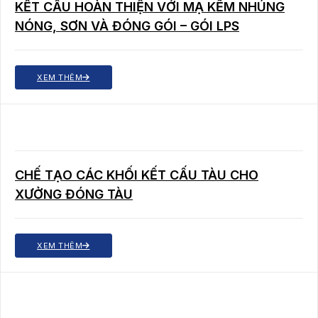
KẾT CẤU HOÀN THIỆN VỚI MẠ KẼM NHÚNG
NÓNG, SƠN VÀ ĐÓNG GÓI – GÓI LPS
XEM THÊM
CHẾ TẠO CÁC KHỐI KẾT CẤU TÀU CHO
XƯỞNG ĐÓNG TÀU
XEM THÊM