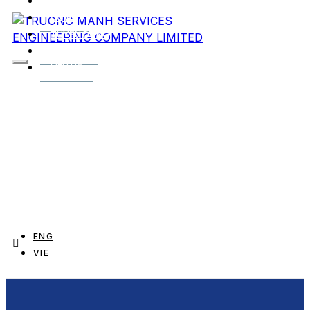
DỊCH VỤ
DỰ ÁN
TUYỂN DỤNG
TIN TỨC
LIÊN HỆ
ENG
VIE