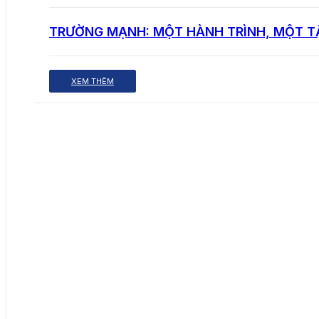
TRƯỜNG MẠNH: MỘT HÀNH TRÌNH, MỘT T
XEM THÊM