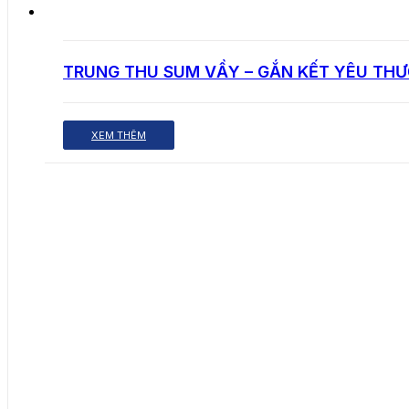
TRUNG THU SUM VẦY – GẮN KẾT YÊU TH
XEM THÊM