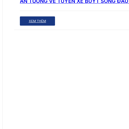
ẤN TƯỢNG VỀ TUYẾN XE BUÝT SÔNG ĐẦU 
XEM THÊM