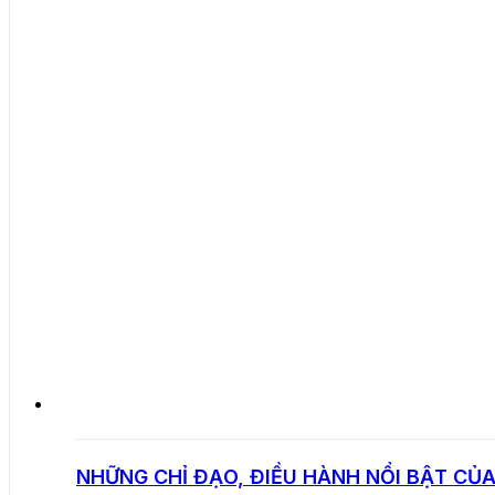
NHỮNG CHỈ ĐẠO, ĐIỀU HÀNH NỔI BẬT CỦA