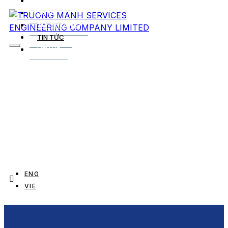
DỊCH VỤ
DỰ ÁN
TUYỂN DỤNG
TIN TỨC
LIÊN HỆ
ENG
VIE